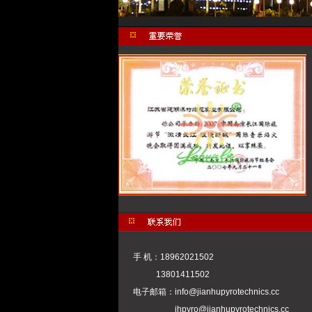
手 机：18962021502
13801411502
电子邮箱：
info@jianhupyrotechnics.cc
jhpyro@jianhupyrotechnics.cc