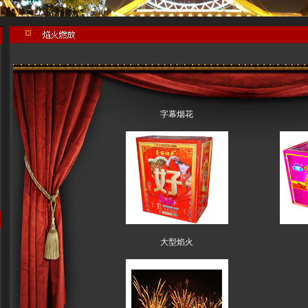
字幕烟花
大型焰火