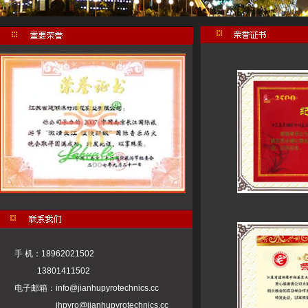
手 机：18962021502
13801411502
电子邮箱：
info@jianhupyrotechnics.cc
jhpyro@jianhupyrotechnics.cc